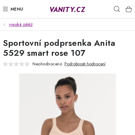
Přejít
Hleda
na
obsah
vysoká zátěž
KABELKY
Sportovní podprsenka Anita
SPODNÍ PRÁDLO
5529 smart rose 107
PUNČOCHY
Neohodnoceno
Podrobnosti hodnocení
PYŽAMA
ŽUPANY
OBLEČENÍ
NAPIŠTE NÁM