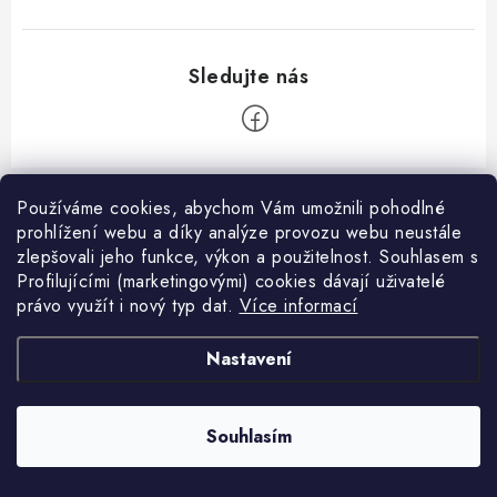
Z
á
Používáme cookies, abychom Vám umožnili pohodlné
Informace pro vás
prohlížení webu a díky analýze provozu webu neustále
p
zlepšovali jeho funkce, výkon a použitelnost. S
ouhlasem s
a
Kontakty
Profilujícími (marketingovými) cookies dávají uživatelé
Facebook
t
právo využít i nový typ dat.
Více informací
Jak nakupovat
í
Přijímáme online platby
Nastavení
Obchodní podmínky
Podmínky ochrany osobních údajů
Copyright 2026
VANITY.cz
. Všechna práva vyhrazena.
Souhlasím
Vytvořil Shoptet
Napište nám
Nastavil tým EshopyUmíme.cz
Reklamace a vrácení zboží