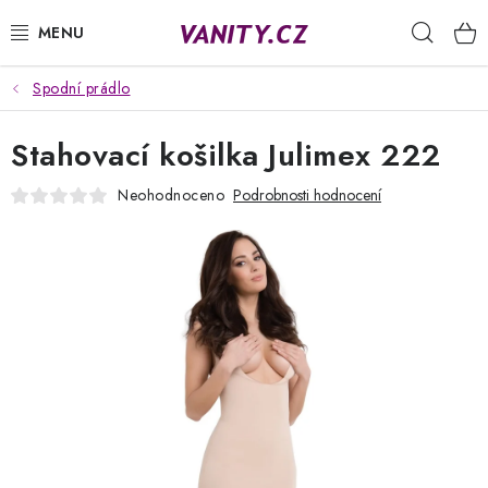
Přejít
Hleda
na
obsah
Spodní prádlo
KABELKY
Stahovací košilka Julimex 222
SPODNÍ PRÁDLO
Neohodnoceno
Podrobnosti hodnocení
PUNČOCHY
PYŽAMA
ŽUPANY
OBLEČENÍ
NAPIŠTE NÁM