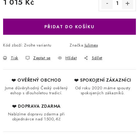
1 015 Kč
Měrná cena:
PŘIDAT DO KOŠÍKU
Kód zboží:
Zvolte variantu
Značka:
Julimex
Tisk
Zeptat se
Hlídat
Sdílet
❤️ OVĚŘENÝ OBCHOD
❤️ SPOKOJENÍ ZÁKAZNÍCI
Jsme důvěryhodný Český ověřený
Od roku 2020 máme spousty
eshop s dlouholetou tradicí.
spokojených zákazníků.
❤️ DOPRAVA ZDARMA
Nabízíme dopravu zdarma při
objednávce nad 1500,-Kč