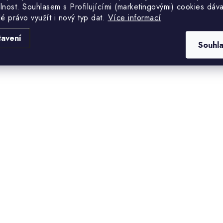
lnost. S
ouhlasem s Profilujícími (marketingovými) cookies dáva
lé právo využít i nový typ dat.
Více informací
tavení
Souhl