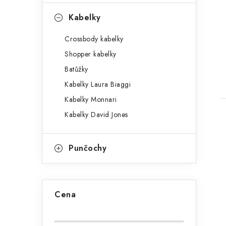
n
Kabelky
e
Crossbody kabelky
l
Shopper kabelky
t
Batůžky
Kabelky Laura Biaggi
Kabelky Monnari
Kabelky David Jones
Punčochy
l
Cena