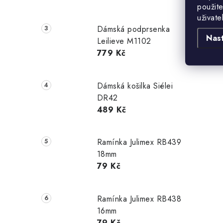
použite
uživate
Dámská podprsenka
Nas
Leilieve M1102
779 Kč
Dámská košilka Siélei
DR42
489 Kč
Ramínka Julimex RB439
18mm
79 Kč
Ramínka Julimex RB438
16mm
79 Kč