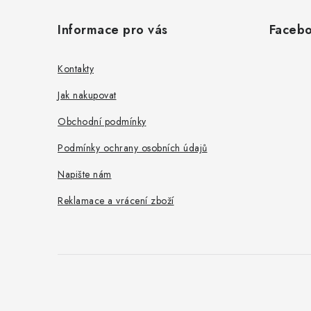
á
Informace pro vás
Faceb
p
a
Kontakty
t
Jak nakupovat
í
Obchodní podmínky
Podmínky ochrany osobních údajů
Napište nám
Reklamace a vrácení zboží