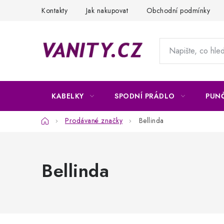
Přejít
Kontakty
Jak nakupovat
Obchodní podmínky
na
obsah
KABELKY
SPODNÍ PRÁDLO
PUN
Domů
Prodávané značky
Bellinda
Bellinda