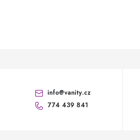
info
@
vanity.cz
774 439 841