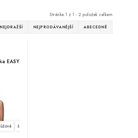
Stránka
1
z
1
-
2
položek celkem
NEJDRAŽŠÍ
NEJPRODÁVANĚJŠÍ
ABECEDNĚ
nka EASY
růžová
šedá