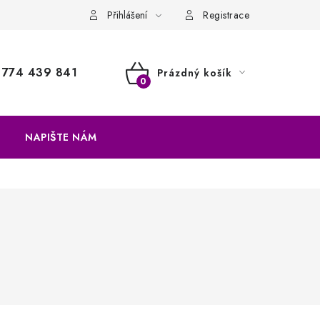
a vrácení zboží
Přihlášení
Registrace
774 439 841
Prázdný košík
NÁKUPNÍ
KOŠÍK
NAPIŠTE NÁM