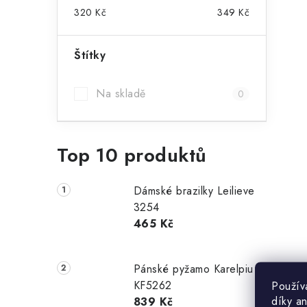
320
Kč
349
Kč
í
Štítky
r
Na skladě
0
Top 10 produktů
Dámské brazilky Leilieve
3254
465 Kč
i
Pánské pyžamo Karelpiu
KF5262
Použív
díky a
839 Kč