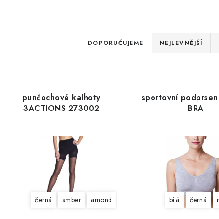
Ř
DOPORUČUJEME
NEJLEVNĚJŠÍ
a
V
z
ý
e
punčochové kalhoty
sportovní podprse
p
3ACTIONS 273002
BRA
n
í
s
p
p
r
r
o
o
černá
amber
amond
bílá
černá
d