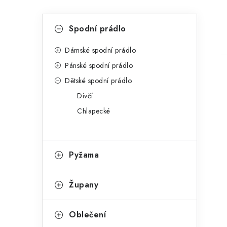
P
K
Přeskočit
Spodní prádlo
kategorie
a
o
t
Dámské spodní prádlo
s
Pánské spodní prádlo
e
t
Dětské spodní prádlo
g
r
Dívčí
o
Chlapecké
a
r
i
n
i
e
n
Pyžama
í
Župany
p
a
Oblečení