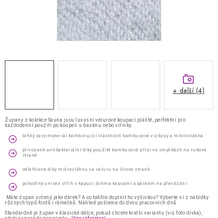
Kontakty
Jak nakupovat
Obchodní podmínky
Podmínky ochrany osobních údajů
Napište nám
Reklamace a vrácení zboží
+ další (4)
Župany z kolekce Sauna jsou luxusní velurové koupací pláště, perfektní pro
každodenní použití po koupeli u bazénu nebo vířivky.
lehký savý materiál kombinující vlastnosti bambusové vizkozy a mikrovlákna
přirozeně antibakteriální díky použité bambusové přízi ve smyčkách na rubové
straně
odlehčené díky mikrovláknu ve veluru na lícové straně
pohodlný unisex střih s kapucí, dvěma kapsami a páskem na převázání
Máte župan určený jako dárek? A co takhle doplnit ho výšivkou? Vyberte si z nabídky
různých typů fontů i rámečků. Náhled pošleme do dvou pracovních dnů.
Standardně je župan v klasické délce, pokud chcete kratší variantu (viz foto dívka),