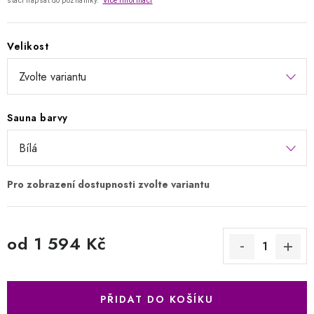
stačí napsat do poznámky.
Více informací
Velikost
Sauna barvy
od
1 594 Kč
Měrná cena:
PŘIDAT DO KOŠÍKU