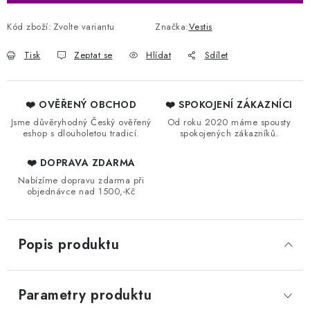
Kód zboží:
Zvolte variantu
Značka:
Vestis
Tisk
Zeptat se
Hlídat
Sdílet
❤️ OVĚŘENÝ OBCHOD
❤️ SPOKOJENÍ ZÁKAZNÍCI
Jsme důvěryhodný Český ověřený
Od roku 2020 máme spousty
eshop s dlouholetou tradicí.
spokojených zákazníků.
❤️ DOPRAVA ZDARMA
Nabízíme dopravu zdarma při
objednávce nad 1500,-Kč
Popis produktu
Parametry produktu