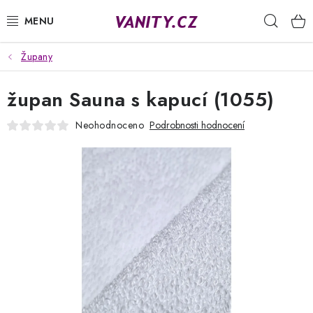
Přejít
Hleda
na
obsah
Župany
KABELKY
župan Sauna s kapucí (1055)
SPODNÍ PRÁDLO
Neohodnoceno
Podrobnosti hodnocení
PUNČOCHY
PYŽAMA
ŽUPANY
OBLEČENÍ
NAPIŠTE NÁM