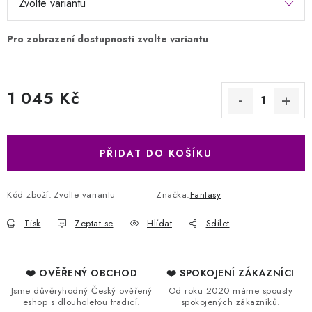
1 045 Kč
Měrná cena:
PŘIDAT DO KOŠÍKU
Kód zboží:
Zvolte variantu
Značka:
Fantasy
Tisk
Zeptat se
Hlídat
Sdílet
❤️ OVĚŘENÝ OBCHOD
❤️ SPOKOJENÍ ZÁKAZNÍCI
Jsme důvěryhodný Český ověřený
Od roku 2020 máme spousty
eshop s dlouholetou tradicí.
spokojených zákazníků.