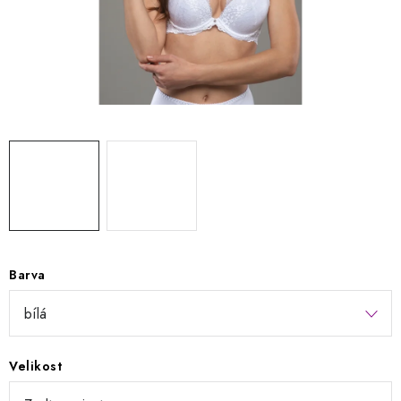
Kontakty
Jak nakupovat
Obchodní podmínky
Podmínky ochrany osobních údajů
Napište nám
Reklamace a vrácení zboží
Barva
Velikost