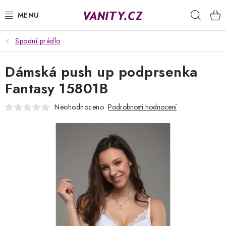
Přejít
Hleda
na
obsah
Spodní prádlo
KABELKY
Dámská push up podprsenka
SPODNÍ PRÁDLO
Fantasy 15801B
PUNČOCHY
Neohodnoceno
Podrobnosti hodnocení
PYŽAMA
ŽUPANY
OBLEČENÍ
NAPIŠTE NÁM