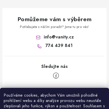
Pomůžeme vám s výběrem
Potřebujete s něčím poradit? Jsme tu pro vás!
info
@
vanity.cz
774 439 841
Z
á
Používáme cookies, abychom Vám umožnili pohodlné
prohlížení webu a díky analýze provozu webu neustále
Informace pro vás
p
zlepšovali jeho funkce, výkon a použitelnost. S
ouhlasem s