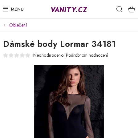
Přejít
Hleda
na
obsah
Oblečení
KABELKY
Dámské body Lormar 34181
SPODNÍ PRÁDLO
Neohodnoceno
Podrobnosti hodnocení
PUNČOCHY
PYŽAMA
ŽUPANY
OBLEČENÍ
NAPIŠTE NÁM