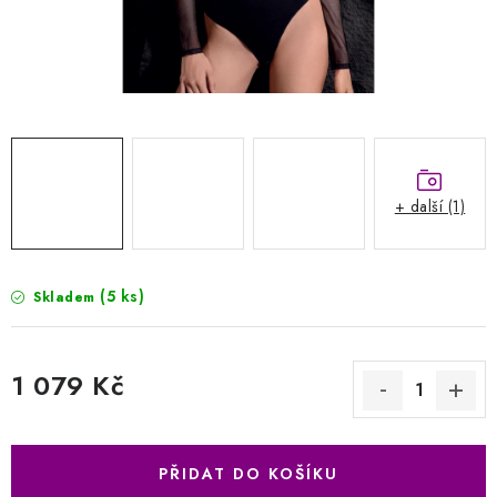
Kontakty
Jak nakupovat
Obchodní podmínky
Podmínky ochrany osobních údajů
Napište nám
Reklamace a vrácení zboží
+ další (1)
(5 ks)
Skladem
1 079 Kč
Měrná cena:
PŘIDAT DO KOŠÍKU