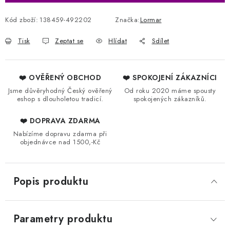
Kód zboží:
138459-492202
Značka:
Lormar
Tisk
Zeptat se
Hlídat
Sdílet
❤️ OVĚŘENÝ OBCHOD
❤️ SPOKOJENÍ ZÁKAZNÍCI
Jsme důvěryhodný Český ověřený
Od roku 2020 máme spousty
eshop s dlouholetou tradicí.
spokojených zákazníků.
❤️ DOPRAVA ZDARMA
Nabízíme dopravu zdarma při
objednávce nad 1500,-Kč
Popis produktu
Parametry produktu