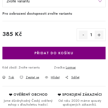
385 Kč
Měrná cena:
PŘIDAT DO KOŠÍKU
Kód zboží:
Zvolte variantu
Značka:
Lormar
Tisk
Zeptat se
Hlídat
Sdílet
❤️ OVĚŘENÝ OBCHOD
❤️ SPOKOJENÍ ZÁKAZNÍCI
Jsme důvěryhodný Český ověřený
Od roku 2020 máme spousty
eshop s dlouholetou tradicí.
spokojených zákazníků.