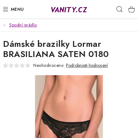
Přejít
Hleda
na
obsah
Spodní prádlo
KABELKY
Dámské brazilky Lormar
SPODNÍ PRÁDLO
BRASILIANA SATEN 0180
PUNČOCHY
Neohodnoceno
Podrobnosti hodnocení
PYŽAMA
ŽUPANY
OBLEČENÍ
NAPIŠTE NÁM