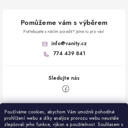
Pomůžeme vám s výběrem
Potřebujete s něčím poradit? Jsme tu pro vás!
info
@
vanity.cz
774 439 841
Z
á
Používáme cookies, abychom Vám umožnili pohodlné
prohlížení webu a díky analýze provozu webu neustále
Informace pro vás
p
zlepšovali jeho funkce, výkon a použitelnost. S
ouhlasem s