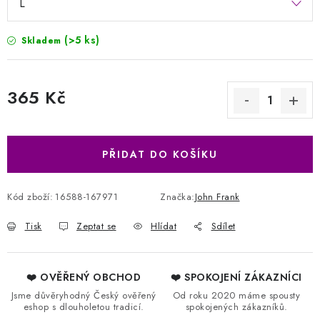
(>5 ks)
Skladem
365 Kč
Měrná cena:
PŘIDAT DO KOŠÍKU
Kód zboží:
16588-167971
Značka:
John Frank
Tisk
Zeptat se
Hlídat
Sdílet
❤️ OVĚŘENÝ OBCHOD
❤️ SPOKOJENÍ ZÁKAZNÍCI
Jsme důvěryhodný Český ověřený
Od roku 2020 máme spousty
eshop s dlouholetou tradicí.
spokojených zákazníků.