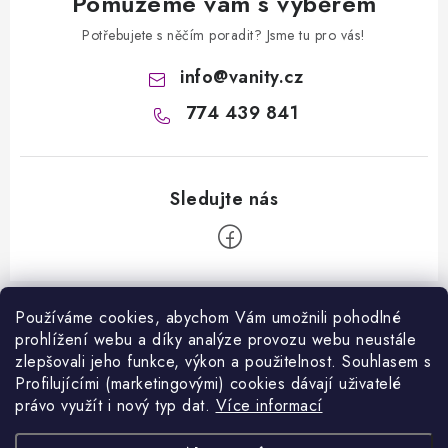
Pomůžeme vám s výběrem
Potřebujete s něčím poradit? Jsme tu pro vás!
info
@
vanity.cz
774 439 841
Z
á
Používáme cookies, abychom Vám umožnili pohodlné
Informace pro vás
prohlížení webu a díky analýze provozu webu neustále
p
zlepšovali jeho funkce, výkon a použitelnost. S
ouhlasem s
a
Kontakty
Profilujícími (marketingovými) cookies dávají uživatelé
Facebook
t
právo využít i nový typ dat.
Více informací
Jak nakupovat
í
Přijímáme online platby