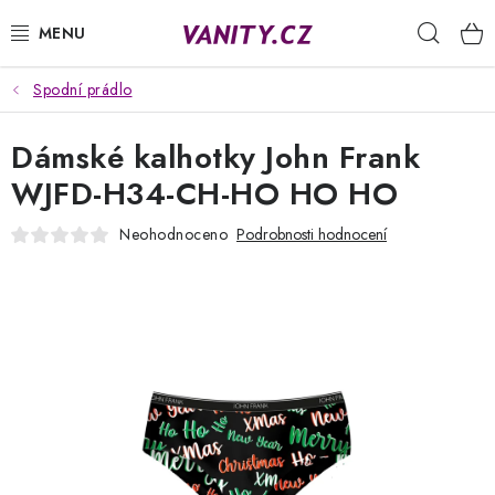
Přejít
Hleda
na
obsah
Spodní prádlo
KABELKY
Dámské kalhotky John Frank
SPODNÍ PRÁDLO
WJFD-H34-CH-HO HO HO
PUNČOCHY
Neohodnoceno
Podrobnosti hodnocení
PYŽAMA
ŽUPANY
OBLEČENÍ
NAPIŠTE NÁM