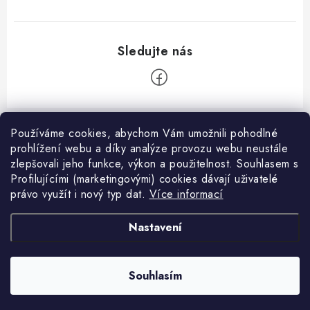
i
s
u
Z
á
Používáme cookies, abychom Vám umožnili pohodlné
prohlížení webu a díky analýze provozu webu neustále
Informace pro vás
p
zlepšovali jeho funkce, výkon a použitelnost. S
ouhlasem s
a
Kontakty
Profilujícími (marketingovými) cookies dávají uživatelé
Facebook
t
právo využít i nový typ dat.
Více informací
Jak nakupovat
í
Přijímáme online platby
Nastavení
Obchodní podmínky
Podmínky ochrany osobních údajů
Copyright 2026
VANITY.cz
. Všechna práva vyhrazena.
Souhlasím
Vytvořil Shoptet
Napište nám
Nastavil tým EshopyUmíme.cz
Reklamace a vrácení zboží