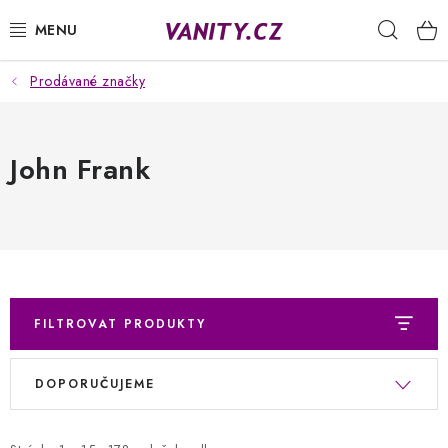
Přejít
Hleda
na
obsah
Prodávané značky
KABELKY
SPODNÍ PRÁDLO
John Frank
PUNČOCHY
PYŽAMA
ŽUPANY
FILTROVAT PRODUKTY
OBLEČENÍ
V
Ř
DOPORUČUJEME
ý
a
NAPIŠTE NÁM
p
z