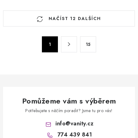
O
NAČÍST 12 DALŠÍCH
v
l
á
S
d
1
15
t
a
r
c
á
n
í
k
p
o
r
v
v
á
Pomůžeme vám s výběrem
k
n
y
Potřebujete s něčím poradit? Jsme tu pro vás!
í
v
info
@
vanity.cz
ý
p
774 439 841