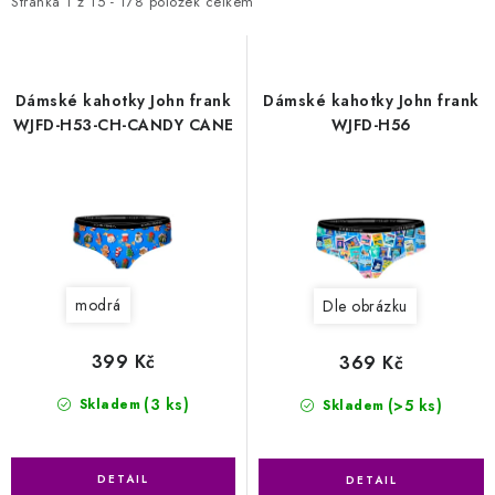
i
e
Stránka
1
z
15
-
178
položek celkem
Kontakty
Jak nakupovat
Obchodní podmínky
s
n
Podmínky ochrany osobních údajů
Napište nám
p
í
Reklamace a vrácení zboží
r
p
Dámské kahotky John frank
Dámské kahotky John frank
o
r
WJFD-H53-CH-CANDY CANE
WJFD-H56
d
o
u
d
k
u
t
k
ů
t
modrá
Dle obrázku
ů
399 Kč
369 Kč
(3 ks)
(>5 ks)
Skladem
Skladem