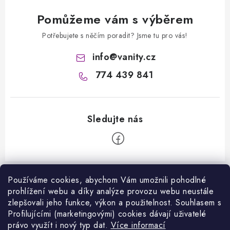
Pomůžeme vám s výběrem
Potřebujete s něčím poradit? Jsme tu pro vás!
info
@
vanity.cz
774 439 841
Z
á
Používáme cookies, abychom Vám umožnili pohodlné
prohlížení webu a díky analýze provozu webu neustále
Informace pro vás
p
zlepšovali jeho funkce, výkon a použitelnost. S
ouhlasem s
a
Kontakty
Profilujícími (marketingovými) cookies dávají uživatelé
Facebook
t
právo využít i nový typ dat.
Více informací