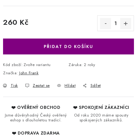
260 Kč
Měrná cena:
PŘIDAT DO KOŠÍKU
Kód zboží:
Zvolte variantu
Záruka
:
2 roky
Značka:
John Frank
Tisk
Zeptat se
Hlídat
Sdílet
❤️ OVĚŘENÝ OBCHOD
❤️ SPOKOJENÍ ZÁKAZNÍCI
Jsme důvěryhodný Český ověřený
Od roku 2020 máme spousty
eshop s dlouholetou tradicí.
spokojených zákazníků.
❤️ DOPRAVA ZDARMA