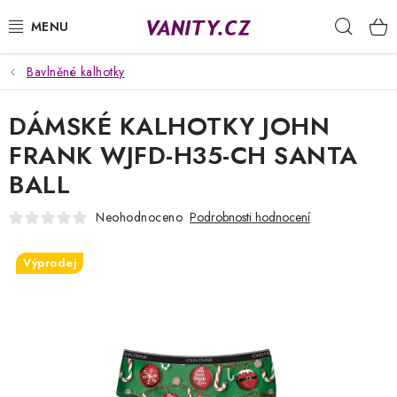
Přejít
Hleda
na
obsah
Bavlněné kalhotky
KABELKY
DÁMSKÉ KALHOTKY JOHN
SPODNÍ PRÁDLO
FRANK WJFD-H35-CH SANTA
PUNČOCHY
BALL
PYŽAMA
Neohodnoceno
Podrobnosti hodnocení
ŽUPANY
Výprodej
OBLEČENÍ
NAPIŠTE NÁM