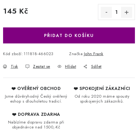
145 Kč
Měrná cena:
PŘIDAT DO KOŠÍKU
Kód zboží:
111818-466023
Značka:
John Frank
Tisk
Zeptat se
Hlídat
Sdílet
❤️ OVĚŘENÝ OBCHOD
❤️ SPOKOJENÍ ZÁKAZNÍCI
Jsme důvěryhodný Český ověřený
Od roku 2020 máme spousty
eshop s dlouholetou tradicí.
spokojených zákazníků.
❤️ DOPRAVA ZDARMA
Nabízíme dopravu zdarma při
objednávce nad 1500,-Kč