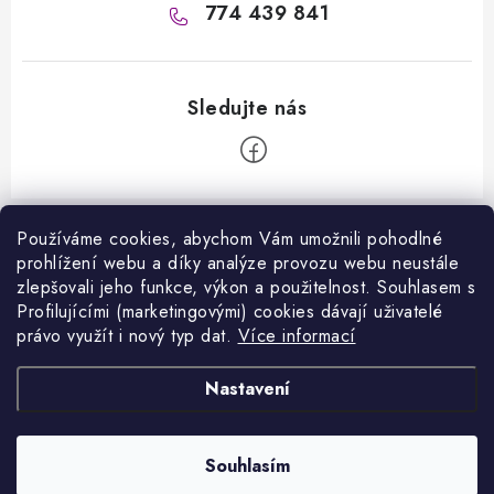
774 439 841
Z
á
Používáme cookies, abychom Vám umožnili pohodlné
Informace pro vás
prohlížení webu a díky analýze provozu webu neustále
p
zlepšovali jeho funkce, výkon a použitelnost. S
ouhlasem s
a
Kontakty
Profilujícími (marketingovými) cookies dávají uživatelé
Facebook
t
právo využít i nový typ dat.
Více informací
Jak nakupovat
í
Přijímáme online platby
Nastavení
Obchodní podmínky
Podmínky ochrany osobních údajů
Copyright 2026
VANITY.cz
. Všechna práva vyhrazena.
Souhlasím
Vytvořil Shoptet
Napište nám
Nastavil tým EshopyUmíme.cz