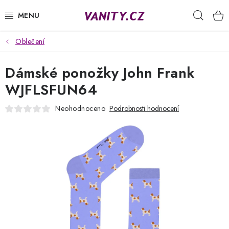
Přejít
Hleda
na
obsah
Oblečení
KABELKY
Dámské ponožky John Frank
SPODNÍ PRÁDLO
WJFLSFUN64
PUNČOCHY
Neohodnoceno
Podrobnosti hodnocení
PYŽAMA
ŽUPANY
OBLEČENÍ
NAPIŠTE NÁM