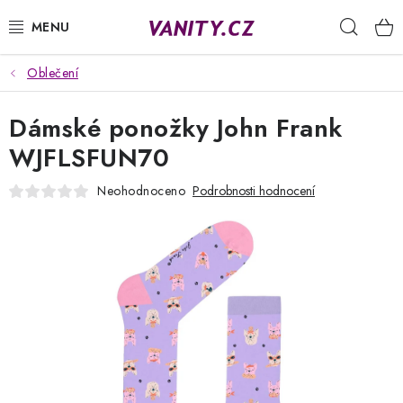
Přejít
Hleda
na
obsah
Oblečení
KABELKY
Dámské ponožky John Frank
SPODNÍ PRÁDLO
WJFLSFUN70
PUNČOCHY
Neohodnoceno
Podrobnosti hodnocení
PYŽAMA
ŽUPANY
OBLEČENÍ
NAPIŠTE NÁM