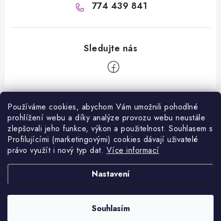
774 439 841
Z
á
Používáme cookies, abychom Vám umožnili pohodlné
Informace pro vás
prohlížení webu a díky analýze provozu webu neustále
p
zlepšovali jeho funkce, výkon a použitelnost. S
ouhlasem s
a
Kontakty
Profilujícími (marketingovými) cookies dávají uživatelé
Facebook
t
právo využít i nový typ dat.
Více informací
Jak nakupovat
í
Přijímáme online platby
Nastavení
Obchodní podmínky
Podmínky ochrany osobních údajů
Copyright 2026
VANITY.cz
. Všechna práva vyhrazena.
Souhlasím
Vytvořil Shoptet
Napište nám
Nastavil tým EshopyUmíme.cz