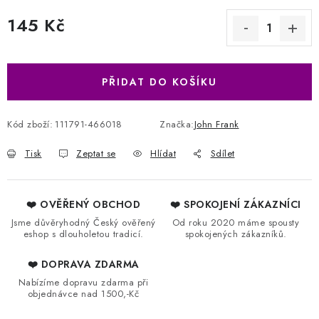
145 Kč
Měrná cena:
PŘIDAT DO KOŠÍKU
Kód zboží:
111791-466018
Značka:
John Frank
Tisk
Zeptat se
Hlídat
Sdílet
❤️ OVĚŘENÝ OBCHOD
❤️ SPOKOJENÍ ZÁKAZNÍCI
Jsme důvěryhodný Český ověřený
Od roku 2020 máme spousty
eshop s dlouholetou tradicí.
spokojených zákazníků.
❤️ DOPRAVA ZDARMA
Nabízíme dopravu zdarma při
objednávce nad 1500,-Kč