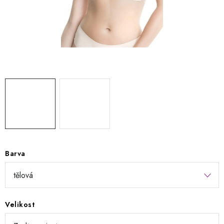
Kontakty
Jak nakupovat
Obchodní podmínky
Podmínky ochrany osobních údajů
Napište nám
Reklamace a vrácení zboží
Barva
Velikost