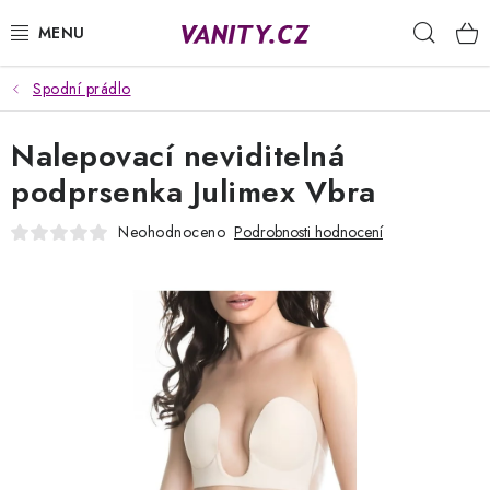
Přejít
Hleda
na
obsah
Spodní prádlo
KABELKY
Nalepovací neviditelná
SPODNÍ PRÁDLO
podprsenka Julimex Vbra
PUNČOCHY
Neohodnoceno
Podrobnosti hodnocení
PYŽAMA
ŽUPANY
OBLEČENÍ
NAPIŠTE NÁM