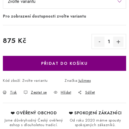
875 Kč
Měrná cena:
PŘIDAT DO KOŠÍKU
Kód zboží:
Zvolte variantu
Značka:
Julimex
Tisk
Zeptat se
Hlídat
Sdílet
❤️ OVĚŘENÝ OBCHOD
❤️ SPOKOJENÍ ZÁKAZNÍCI
Jsme důvěryhodný Český ověřený
Od roku 2020 máme spousty
eshop s dlouholetou tradicí.
spokojených zákazníků.