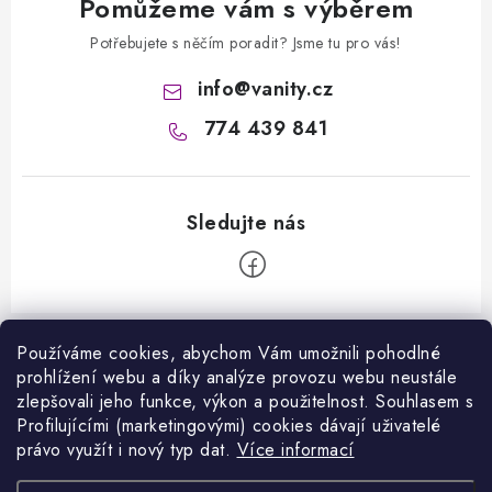
Pomůžeme vám s výběrem
Potřebujete s něčím poradit? Jsme tu pro vás!
info
@
vanity.cz
774 439 841
Z
á
Používáme cookies, abychom Vám umožnili pohodlné
Informace pro vás
prohlížení webu a díky analýze provozu webu neustále
p
zlepšovali jeho funkce, výkon a použitelnost. S
ouhlasem s
a
Kontakty
Profilujícími (marketingovými) cookies dávají uživatelé
Facebook
t
právo využít i nový typ dat.
Více informací
Jak nakupovat
í
Přijímáme online platby