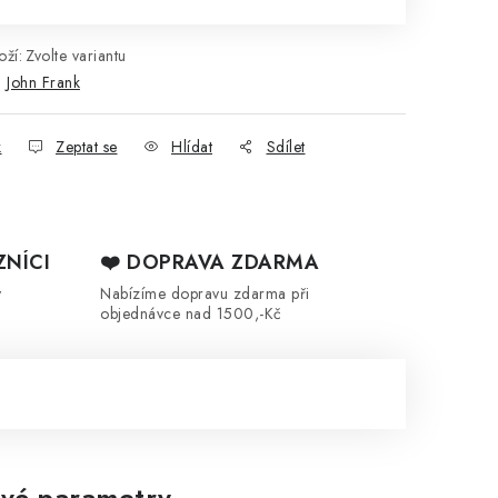
ží:
Zvolte variantu
:
John Frank
k
Zeptat se
Hlídat
Sdílet
ZNÍCI
❤️ DOPRAVA ZDARMA
y
Nabízíme dopravu zdarma při
objednávce nad 1500,-Kč
vé parametry