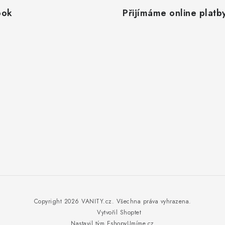
ook
Přijímáme online platb
Copyright 2026
VANITY.cz
. Všechna práva vyhrazena.
Vytvořil Shoptet
Nastavil tým EshopyUmíme.cz