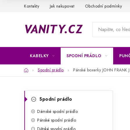
Přejít
Kontakty
Jak nakupovat
Obchodní podmínky
na
obsah
KABELKY
SPODNÍ PRÁDLO
PUN
Domů
Spodní prádlo
Pánské boxerky JOHN FRANK 
P
K
Přeskočit
Spodní prádlo
kategorie
a
o
t
Dámské spodní prádlo
s
Pánské spodní prádlo
e
t
Dětské spodní prádlo