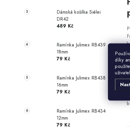
Dámská košilka Siélei
DR42
489 Kč
P
F
b
Ramínka Julimex RB439
j
18mm
Použív
p
79 Kč
díky a
použite
m
uživate
B
Ramínka Julimex RB438
b
Nas
16mm
79 Kč
M
b
Ramínka Julimex RB434
12mm
79 Kč