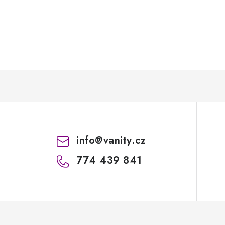
info
@
vanity.cz
774 439 841