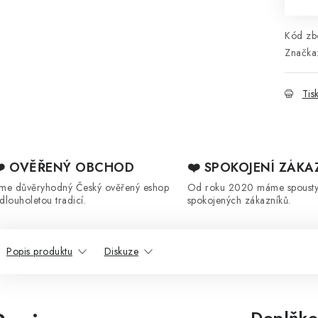
Kód zbo
Značka
Tis
❤️ OVĚŘENÝ OBCHOD
❤️ SPOKOJENÍ ZÁKA
sme důvěryhodný Český ověřený eshop
Od roku 2020 máme spoust
 dlouholetou tradicí.
spokojených zákazníků.
Popis produktu
Diskuze
Doplňko