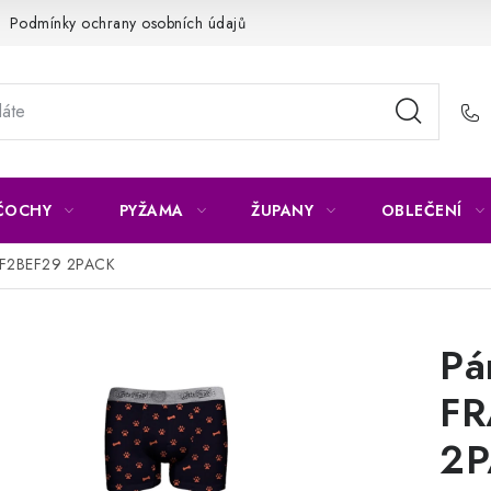
Podmínky ochrany osobních údajů
Napište nám
Reklamace 
ČOCHY
PYŽAMA
ŽUPANY
OBLEČENÍ
JF2BEF29 2PACK
Pá
FR
2P