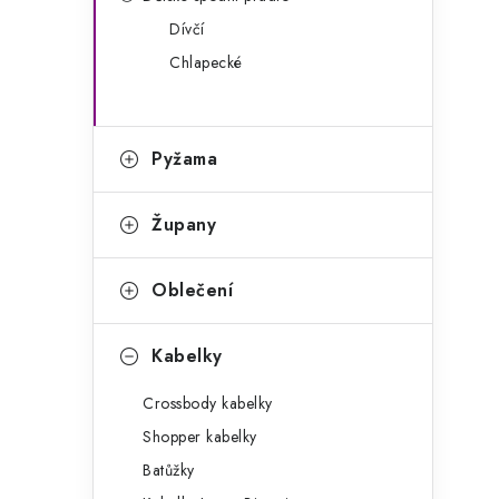
g
r
Dívčí
o
Chlapecké
a
r
n
i
e
n
Pyžama
í
Župany
p
a
Oblečení
n
Kabelky
e
Crossbody kabelky
l
Shopper kabelky
Batůžky