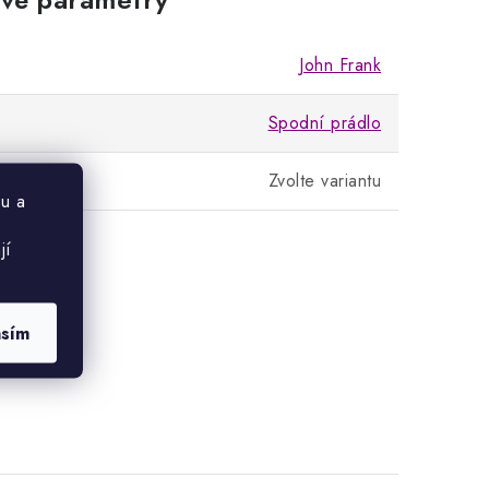
John Frank
Spodní prádlo
Zvolte variantu
u a
jí
asím