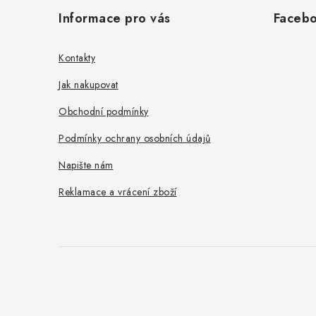
á
Informace pro vás
Faceb
p
a
Kontakty
t
Jak nakupovat
í
Obchodní podmínky
Podmínky ochrany osobních údajů
Napište nám
Reklamace a vrácení zboží