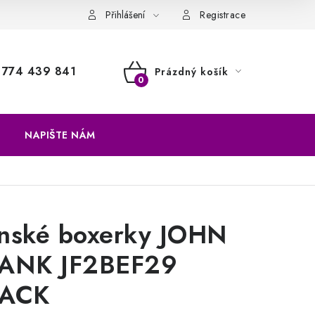
a vrácení zboží
Přihlášení
Registrace
774 439 841
Prázdný košík
NÁKUPNÍ
KOŠÍK
NAPIŠTE NÁM
nské boxerky JOHN
ANK JF2BEF29
ACK