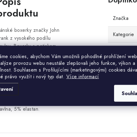
Popis
produktu
Značka
ánské boxerky značky John
Kategorie
rank z vysokého podílu
avlny. Boxerky s potiskem
EAN
sou velmi příjemné na dotek a
áme cookies, abychom Vám umožnili pohodlné prohlížení web
ohodlné při nošení. V pase
nalýze provozu webu neustále zlepšovali jeho funkce, výkon a
lnost. S
ouhlasem s Profilujícími (marketingovými) cookies dáva
ají všitou jemnou gumu.
lé právo využít i nový typ dat.
Více informací
alení obsahuje 2 kusy
oxerek.
tavení
Souhl
ateriálové složení: 95%
avlna, 5% elastan.