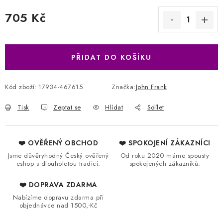
705 Kč
Měrná cena:
PŘIDAT DO KOŠÍKU
Kód zboží:
17934-467615
Značka:
John Frank
Tisk
Zeptat se
Hlídat
Sdílet
❤️ OVĚŘENÝ OBCHOD
❤️ SPOKOJENÍ ZÁKAZNÍCI
Jsme důvěryhodný Český ověřený
Od roku 2020 máme spousty
eshop s dlouholetou tradicí.
spokojených zákazníků.
❤️ DOPRAVA ZDARMA
Nabízíme dopravu zdarma při
objednávce nad 1500,-Kč