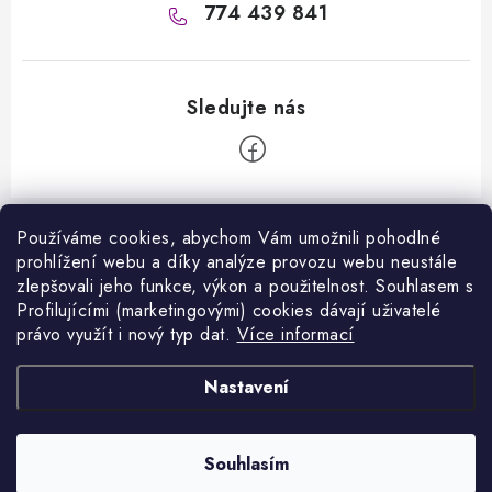
774 439 841
Z
á
Používáme cookies, abychom Vám umožnili pohodlné
Informace pro vás
prohlížení webu a díky analýze provozu webu neustále
p
zlepšovali jeho funkce, výkon a použitelnost. S
ouhlasem s
a
Kontakty
Profilujícími (marketingovými) cookies dávají uživatelé
Facebook
t
právo využít i nový typ dat.
Více informací
Jak nakupovat
í
Přijímáme online platby
Nastavení
Obchodní podmínky
Podmínky ochrany osobních údajů
Copyright 2026
VANITY.cz
. Všechna práva vyhrazena.
Souhlasím
Vytvořil Shoptet
Napište nám
Nastavil tým EshopyUmíme.cz