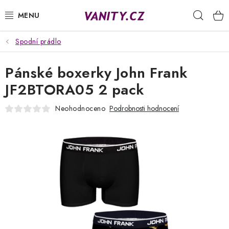
Přejít
Hleda
na
obsah
Spodní prádlo
KABELKY
Pánské boxerky John Frank
SPODNÍ PRÁDLO
JF2BTORA05 2 pack
PUNČOCHY
Neohodnoceno
Podrobnosti hodnocení
PYŽAMA
ŽUPANY
OBLEČENÍ
NAPIŠTE NÁM