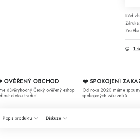
Kód zbo
Záruka
:
Značka
Tis
❤️ OVĚŘENÝ OBCHOD
❤️ SPOKOJENÍ ZÁKA
sme důvěryhodný Český ověřený eshop
Od roku 2020 máme spoust
 dlouholetou tradicí.
spokojených zákazníků.
Popis produktu
Diskuze