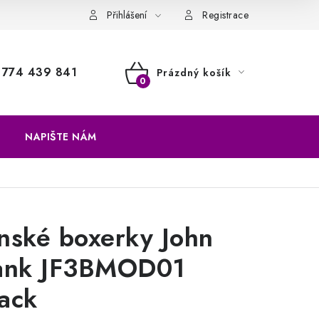
a vrácení zboží
Přihlášení
Registrace
774 439 841
Prázdný košík
NÁKUPNÍ
KOŠÍK
NAPIŠTE NÁM
nské boxerky John
ank JF3BMOD01
ack