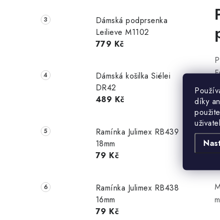
Dámská podprsenka
Leilieve M1102
779 Kč
P
F
Dámská košilka Siélei
o
DR42
Použív
v
489 Kč
díky a
n
použite
uživate
p
Ramínka Julimex RB439
p
Nas
18mm
t
79 Kč
b
M
Ramínka Julimex RB438
16mm
m
79 Kč