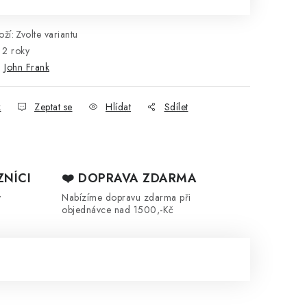
ží:
Zvolte variantu
2 roky
:
John Frank
k
Zeptat se
Hlídat
Sdílet
ZNÍCI
❤️ DOPRAVA ZDARMA
y
Nabízíme dopravu zdarma při
objednávce nad 1500,-Kč