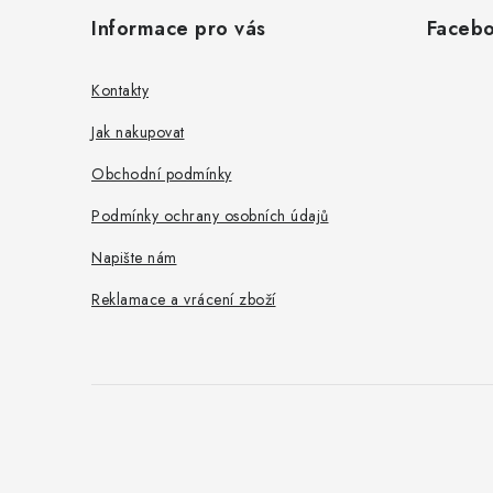
á
Informace pro vás
Faceb
p
a
Kontakty
t
Jak nakupovat
í
Obchodní podmínky
Podmínky ochrany osobních údajů
Napište nám
Reklamace a vrácení zboží