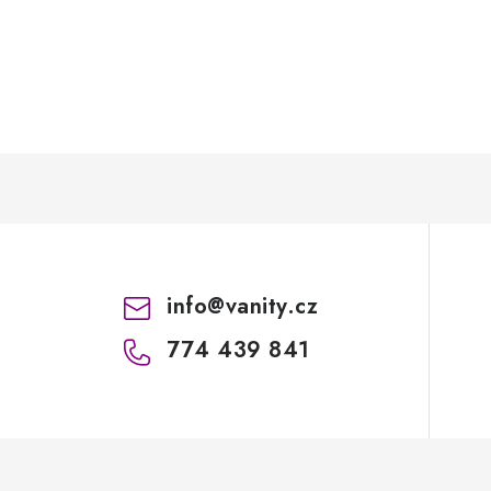
info
@
vanity.cz
774 439 841