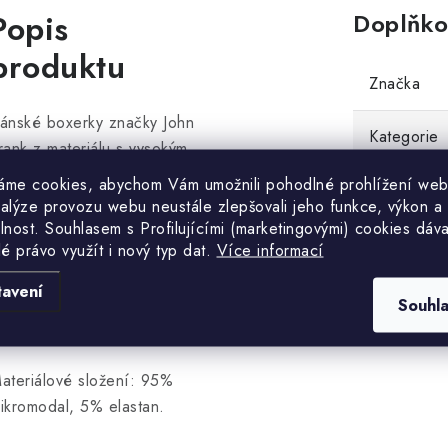
Popis
Doplňko
produktu
Značka
ánské boxerky značky John
Kategorie
rank z materiálu s vysokým
bsahem modalu. Boxerky jsou
áme cookies, abychom Vám umožnili pohodlné prohlížení web
EAN
elmi příjemné, pohodlné při
nalýze provozu webu neustále zlepšovali jeho funkce, výkon a
ošení a vzdušné. V pase je
lnost. S
ouhlasem s Profilujícími (marketingovými) cookies dáva
Barva
lé právo využít i nový typ dat.
Více informací
ohodlná širší guma s logem
o obvodu. Balení obsahuje
tavení
Velikost
roje boxerky v různých
Souhl
arvách.
ateriálové složení: 95%
ikromodal, 5% elastan.