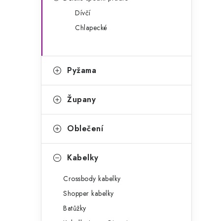
g
r
Dívčí
o
Chlapecké
a
r
n
i
e
n
Pyžama
í
Župany
p
a
Oblečení
n
Kabelky
e
Crossbody kabelky
l
Shopper kabelky
Batůžky