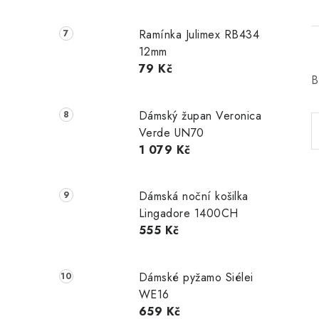
Ramínka Julimex RB434
12mm
79 Kč
B
Dámský župan Veronica
Verde UN70
1 079 Kč
Dámská noční košilka
Lingadore 1400CH
555 Kč
Dámské pyžamo Siélei
WE16
659 Kč