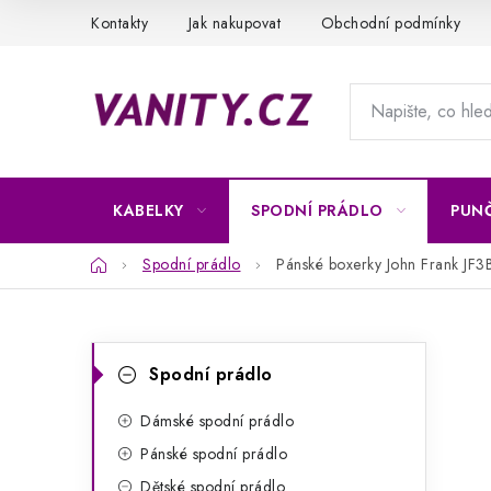
Přejít
Kontakty
Jak nakupovat
Obchodní podmínky
na
obsah
KABELKY
SPODNÍ PRÁDLO
PUN
Domů
Spodní prádlo
Pánské boxerky John Frank J
P
K
Přeskočit
Spodní prádlo
kategorie
a
o
t
Dámské spodní prádlo
s
Pánské spodní prádlo
e
t
Dětské spodní prádlo