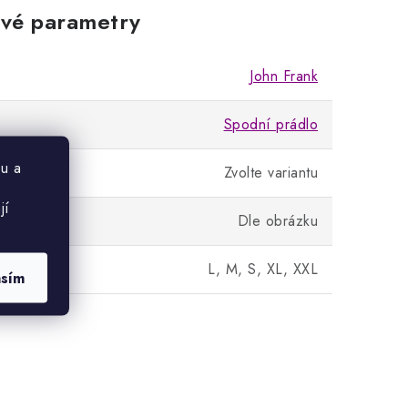
vé parametry
John Frank
Spodní prádlo
u a
Zvolte variantu
jí
Dle obrázku
L, M, S, XL, XXL
asím