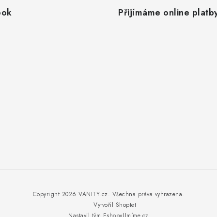
ook
Přijímáme online platb
Copyright 2026
VANITY.cz
. Všechna práva vyhrazena.
Vytvořil Shoptet
Nastavil tým EshopyUmíme.cz