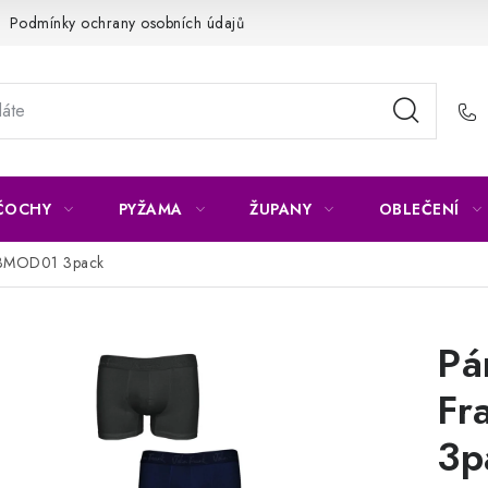
Podmínky ochrany osobních údajů
Napište nám
Reklamace 
ČOCHY
PYŽAMA
ŽUPANY
OBLEČENÍ
F3BMOD01 3pack
Pá
Fr
3p