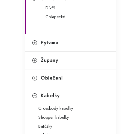
g
r
Dívčí
o
Chlapecké
a
r
n
i
e
n
Pyžama
í
Župany
p
a
Oblečení
n
Kabelky
e
Crossbody kabelky
l
Shopper kabelky
Batůžky