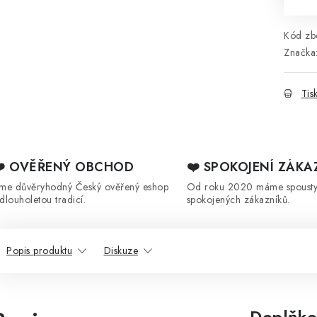
Kód zbo
Značka
Tis
❤️ OVĚŘENÝ OBCHOD
❤️ SPOKOJENÍ ZÁKA
sme důvěryhodný Český ověřený eshop
Od roku 2020 máme spoust
 dlouholetou tradicí.
spokojených zákazníků.
Popis produktu
Diskuze
Doplňko