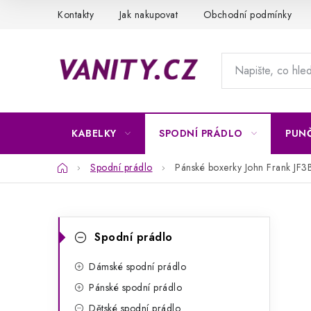
Přejít
Kontakty
Jak nakupovat
Obchodní podmínky
na
obsah
KABELKY
SPODNÍ PRÁDLO
PUN
Domů
Spodní prádlo
Pánské boxerky John Frank 
P
K
Přeskočit
Spodní prádlo
kategorie
a
o
t
Dámské spodní prádlo
s
Pánské spodní prádlo
e
t
Dětské spodní prádlo