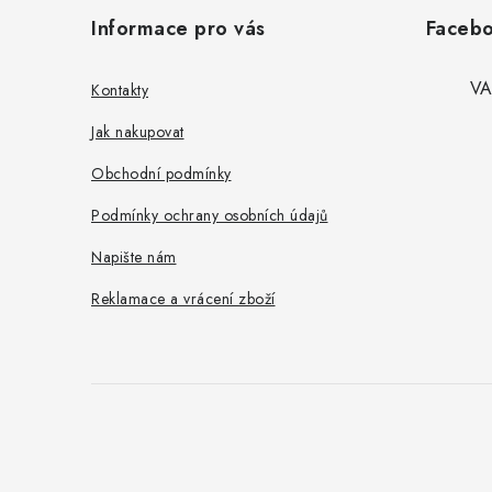
á
Informace pro vás
Faceb
p
a
VA
Kontakty
t
Jak nakupovat
í
Obchodní podmínky
Podmínky ochrany osobních údajů
Napište nám
Reklamace a vrácení zboží