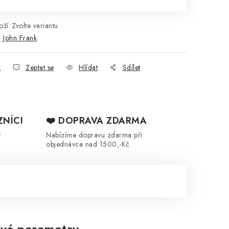
ží:
Zvolte variantu
:
John Frank
k
Zeptat se
Hlídat
Sdílet
ZNÍCI
❤️ DOPRAVA ZDARMA
y
Nabízíme dopravu zdarma při
objednávce nad 1500,-Kč
vé parametry