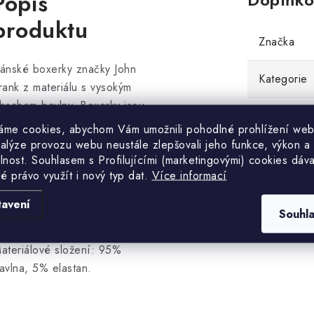
Popis
produktu
Značka
ánské boxerky značky John
Kategorie
rank z materiálu s vysokým
bsahem bavlny. Boxerky jsou
EAN
elmi příjemné, pohodlné při
áme cookies, abychom Vám umožnili pohodlné prohlížení web
ošení a vzdušné. V pase je
nalýze provozu webu neustále zlepšovali jeho funkce, výkon a
Barva
lnost. S
ouhlasem s Profilujícími (marketingovými) cookies dáva
ohodlná širší guma s logem
lé právo využít i nový typ dat.
Více informací
ýrobce na levém boku.
Velikost
alení obsahuje troje boxerky
tavení
Souhl
 různých barvách.
ateriálové složení: 95%
avlna, 5% elastan.