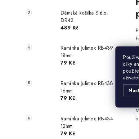
Dámská košilka Siélei
DR42
489 Kč
P
F
o
Ramínka Julimex RB439
v
18mm
Použív
n
79 Kč
díky a
použite
p
uživate
v
Ramínka Julimex RB438
B
Nas
16mm
v
79 Kč
M
Ramínka Julimex RB434
b
12mm
79 Kč