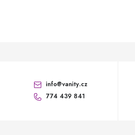
info
@
vanity.cz
774 439 841