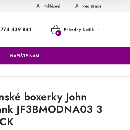
a vrácení zboží
Přihlášení
Registrace
774 439 841
Prázdný košík
NÁKUPNÍ
KOŠÍK
NAPIŠTE NÁM
nské boxerky John
ank JF3BMODNA03 3
CK