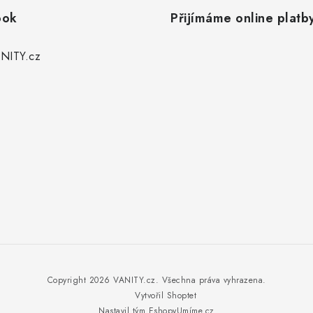
ook
Přijímáme online platb
NITY.cz
Copyright 2026
VANITY.cz
. Všechna práva vyhrazena.
Vytvořil Shoptet
Nastavil tým EshopyUmíme.cz