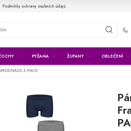
Podmínky ochrany osobních údajů
Napište nám
Reklamace 
ČOCHY
PYŽAMA
ŽUPANY
OBLEČENÍ
JF3BMODNA03 3 PACK
Pá
Fr
PA