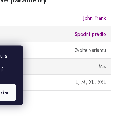
John Frank
Spodní prádlo
Zvolte variantu
u a
Mix
jí
L, M, XL, XXL
asím