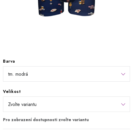
Kontakty
Jak nakupovat
Obchodní podmínky
Podmínky ochrany osobních údajů
Napište nám
Reklamace a vrácení zboží
Barva
Velikost