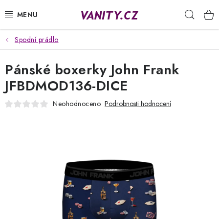
Přejít
Hleda
na
obsah
Spodní prádlo
KABELKY
Pánské boxerky John Frank
SPODNÍ PRÁDLO
JFBDMOD136-DICE
PUNČOCHY
Neohodnoceno
Podrobnosti hodnocení
PYŽAMA
ŽUPANY
OBLEČENÍ
NAPIŠTE NÁM