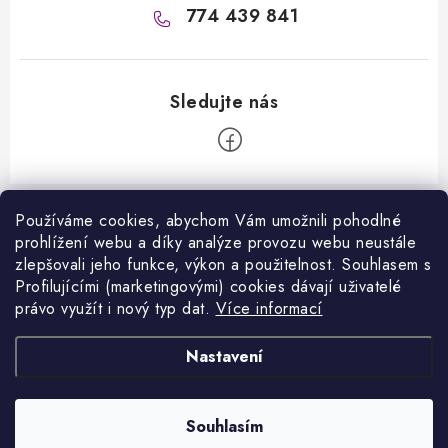
774 439 841
Z
á
Používáme cookies, abychom Vám umožnili pohodlné
Informace pro vás
prohlížení webu a díky analýze provozu webu neustále
p
zlepšovali jeho funkce, výkon a použitelnost. S
ouhlasem s
a
Kontakty
Profilujícími (marketingovými) cookies dávají uživatelé
Facebook
t
právo využít i nový typ dat.
Více informací
Jak nakupovat
í
Přijímáme online platby
Nastavení
Obchodní podmínky
Podmínky ochrany osobních údajů
Copyright 2026
VANITY.cz
. Všechna práva vyhrazena.
Souhlasím
Vytvořil Shoptet
Napište nám