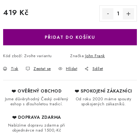
419 Kč
Měrná cena:
PŘIDAT DO KOŠÍKU
Kód zboží:
Zvolte variantu
Značka:
John Frank
Tisk
Zeptat se
Hlídat
Sdílet
❤️ OVĚŘENÝ OBCHOD
❤️ SPOKOJENÍ ZÁKAZNÍCI
Jsme důvěryhodný Český ověřený
Od roku 2020 máme spousty
eshop s dlouholetou tradicí.
spokojených zákazníků.
❤️ DOPRAVA ZDARMA
Nabízíme dopravu zdarma při
objednávce nad 1500,-Kč