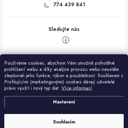
774 439 841
Z
á
Používáme cookies, abychom Vám umožnili pohodlné
Informace pro vás
prohlížení webu a díky analýze provozu webu neustále
p
zlepšovali jeho funkce, výkon a použitelnost. S
ouhlasem s
a
Kontakty
Profilujícími (marketingovými) cookies dávají uživatelé
Facebook
t
právo využít i nový typ dat.
Více informací
Jak nakupovat
í
Přijímáme online platby
Nastavení
Obchodní podmínky
Podmínky ochrany osobních údajů
Copyright 2026
VANITY.cz
. Všechna práva vyhrazena.
Souhlasím
Vytvořil Shoptet
Napište nám