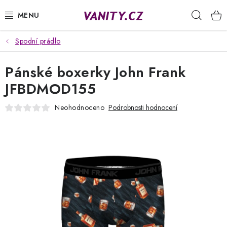
Přejít
Hleda
na
obsah
Spodní prádlo
KABELKY
Pánské boxerky John Frank
SPODNÍ PRÁDLO
JFBDMOD155
PUNČOCHY
Neohodnoceno
Podrobnosti hodnocení
PYŽAMA
ŽUPANY
OBLEČENÍ
NAPIŠTE NÁM