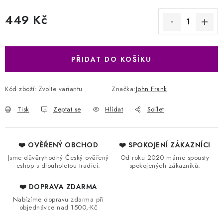
449 Kč
Měrná cena:
PŘIDAT DO KOŠÍKU
Kód zboží:
Zvolte variantu
Značka:
John Frank
Tisk
Zeptat se
Hlídat
Sdílet
❤️ OVĚŘENÝ OBCHOD
❤️ SPOKOJENÍ ZÁKAZNÍCI
Jsme důvěryhodný Český ověřený
Od roku 2020 máme spousty
eshop s dlouholetou tradicí.
spokojených zákazníků.
❤️ DOPRAVA ZDARMA
Nabízíme dopravu zdarma při
objednávce nad 1500,-Kč