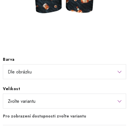
Kontakty
Jak nakupovat
Obchodní podmínky
Podmínky ochrany osobních údajů
Napište nám
Reklamace a vrácení zboží
Barva
Velikost