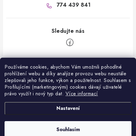
774 439 841
Z
á
Používáme cookies, abychom Vám umožnili pohodlné
Informace pro vás
prohlížení webu a díky analýze provozu webu neustále
p
zlepšovali jeho funkce, výkon a použitelnost. S
ouhlasem s
a
Kontakty
Profilujícími (marketingovými) cookies dávají uživatelé
Facebook
t
právo využít i nový typ dat.
Více informací
Jak nakupovat
í
Přijímáme online platby
Nastavení
Obchodní podmínky
Podmínky ochrany osobních údajů
Copyright 2026
VANITY.cz
. Všechna práva vyhrazena.
Souhlasím
Vytvořil Shoptet
Napište nám