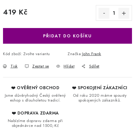
419 Kč
Měrná cena:
PŘIDAT DO KOŠÍKU
Kód zboží:
Zvolte variantu
Značka:
John Frank
Tisk
Zeptat se
Hlídat
Sdílet
❤️ OVĚŘENÝ OBCHOD
❤️ SPOKOJENÍ ZÁKAZNÍCI
Jsme důvěryhodný Český ověřený
Od roku 2020 máme spousty
eshop s dlouholetou tradicí.
spokojených zákazníků.
❤️ DOPRAVA ZDARMA
Nabízíme dopravu zdarma při
objednávce nad 1500,-Kč