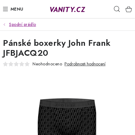
Přejít
Hleda
na
obsah
Spodní prádlo
KABELKY
Pánské boxerky John Frank
SPODNÍ PRÁDLO
JFBJACQ20
PUNČOCHY
Neohodnoceno
Podrobnosti hodnocení
PYŽAMA
ŽUPANY
OBLEČENÍ
NAPIŠTE NÁM