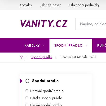
Přejít
Kontakty
Jak nakupovat
Obchodní podmínky
na
obsah
KABELKY
SPODNÍ PRÁDLO
PUN
Domů
Spodní prádlo
Pikantní set Mapalé 8431
P
K
Přeskočit
Spodní prádlo
kategorie
a
o
t
Dámské spodní prádlo
s
Pánské spodní prádlo
e
t
Dětské spodní prádlo