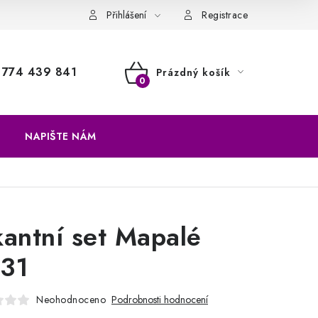
a vrácení zboží
Přihlášení
Registrace
774 439 841
Prázdný košík
NÁKUPNÍ
KOŠÍK
NAPIŠTE NÁM
kantní set Mapalé
31
Neohodnoceno
Podrobnosti hodnocení