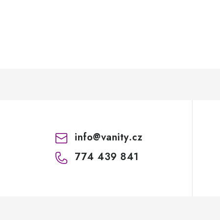
info
@
vanity.cz
774 439 841