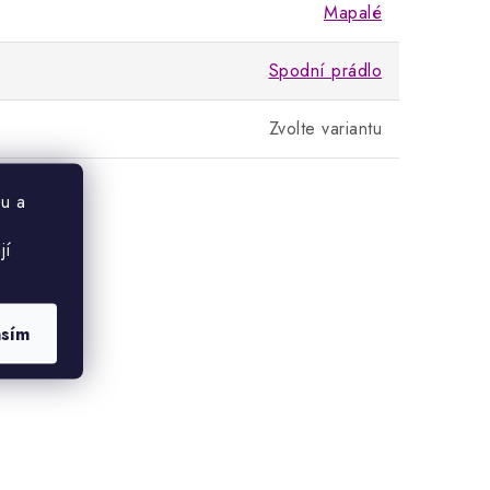
Mapalé
Spodní prádlo
Zvolte variantu
u a
jí
asím