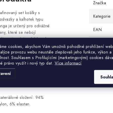
Značka
afinovaný set košilky s
Kategorie
odvazky a kalhotek typu
anga je určený pro odvážné
EAN
eny, které se nebojí
důraznit své ženské kouzlo.
ošilka má košíčky s kosticemi
áme cookies, abychom Vám umožnili pohodlné prohlížení web
nalýze provozu webu neustále zlepšovali jeho funkce, výkon a
 vyšším středem pro lepší
lnost. S
ouhlasem s Profilujícími (marketingovými) cookies dáva
poru prsou a tenká, plynule
lé právo využít i nový typ dat.
Více informací
astavitelná ramínka. Pod prsy
e vložena krásná široká krajka.
tavení
Souhl
unčochy nejsou součástí
alení.
ateriálové složení: 94%
ylon, 6% elastan.