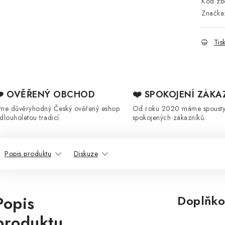
Kód zbo
Značka
Tis
❤️ OVĚŘENÝ OBCHOD
❤️ SPOKOJENÍ ZÁKA
sme důvěryhodný Český ověřený eshop
Od roku 2020 máme spoust
 dlouholetou tradicí.
spokojených zákazníků.
Popis produktu
Diskuze
Popis
Doplňko
produktu