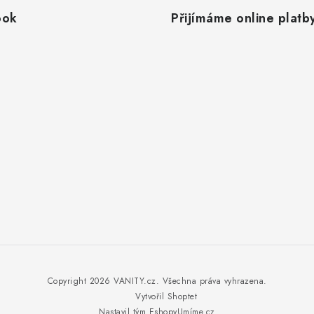
ook
Přijímáme online platb
Copyright 2026
VANITY.cz
. Všechna práva vyhrazena.
Vytvořil Shoptet
Nastavil tým EshopyUmíme.cz