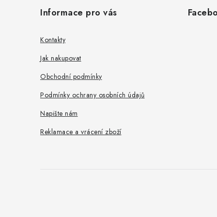
á
Informace pro vás
Faceb
p
a
Kontakty
t
Jak nakupovat
í
Obchodní podmínky
Podmínky ochrany osobních údajů
Napište nám
Reklamace a vrácení zboží