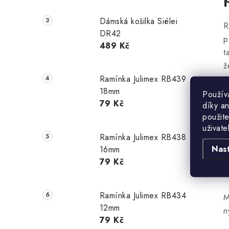
Dámská košilka Siélei
R
DR42
p
489 Kč
t
ž
z
Ramínka Julimex RB439
18mm
K
Použív
79 Kč
díky a
a
použite
o
uživate
n
Ramínka Julimex RB438
j
Nas
16mm
P
79 Kč
b
Ramínka Julimex RB434
M
12mm
n
79 Kč