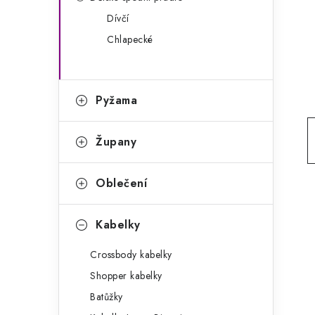
g
r
Dívčí
o
Chlapecké
a
r
n
i
e
n
Pyžama
í
Župany
p
a
Oblečení
n
Kabelky
e
Crossbody kabelky
l
Shopper kabelky
Batůžky