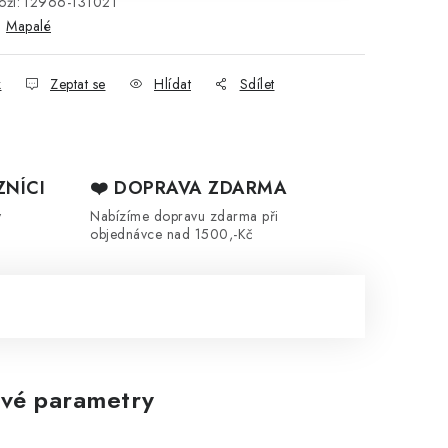
ží:
12966-131021
:
Mapalé
k
Zeptat se
Hlídat
Sdílet
ZNÍCI
❤️ DOPRAVA ZDARMA
y
Nabízíme dopravu zdarma při
objednávce nad 1500,-Kč
vé parametry