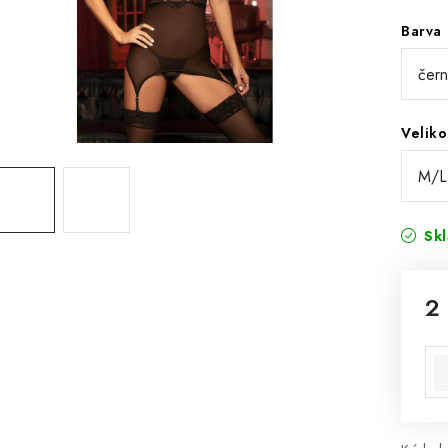
Barva
Veliko
Sk
2
Mě