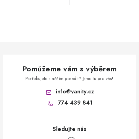
O
v
l
á
d
a
Pomůžeme vám s výběrem
c
í
Potřebujete s něčím poradit? Jsme tu pro vás!
p
info
@
vanity.cz
r
774 439 841
v
k
y
v
ý