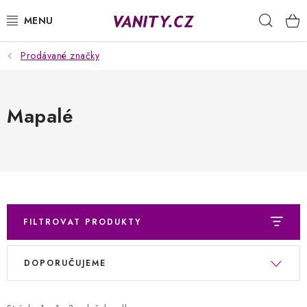
Přejít
Hleda
na
obsah
Prodávané značky
KABELKY
SPODNÍ PRÁDLO
Mapalé
PUNČOCHY
PYŽAMA
ŽUPANY
FILTROVAT PRODUKTY
OBLEČENÍ
V
Ř
DOPORUČUJEME
ý
a
NAPIŠTE NÁM
p
z