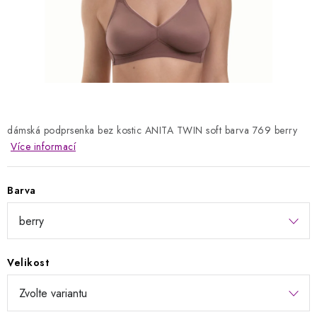
Kontakty
Jak nakupovat
Obchodní podmínky
Podmínky ochrany osobních údajů
Napište nám
Reklamace a vrácení zboží
dámská podprsenka bez kostic ANITA TWIN soft barva 769 berry
Více informací
Barva
Velikost