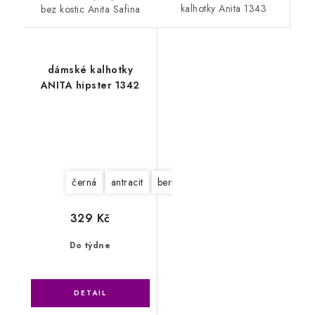
kalhotky Anita 1343
bez kostic Anita Safina
dámské kalhotky
ANITA hipster 1342
černá
antracit
berry
desert
pudr
329 Kč
Do týdne