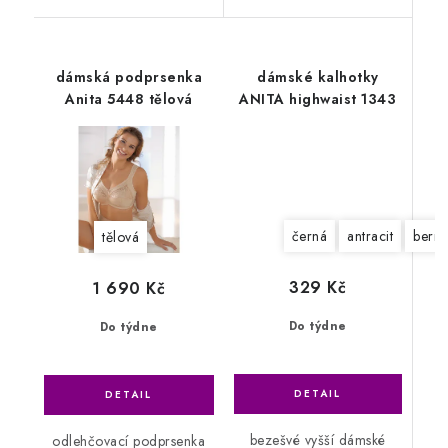
dámská podprsenka
dámské kalhotky
Anita 5448 tělová
ANITA highwaist 1343
černá
antracit
berry
tělová
329 Kč
1 690 Kč
Do týdne
Do týdne
bezešvé vyšší dámské
odlehčovací podprsenka