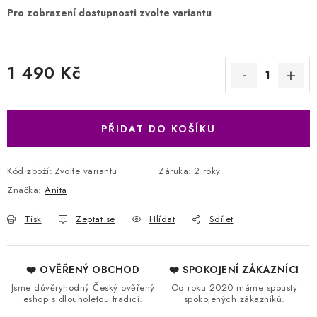
1 490 Kč
Měrná cena:
PŘIDAT DO KOŠÍKU
Kód zboží:
Zvolte variantu
Záruka
:
2 roky
Značka:
Anita
Tisk
Zeptat se
Hlídat
Sdílet
❤️ OVĚŘENÝ OBCHOD
❤️ SPOKOJENÍ ZÁKAZNÍCI
Jsme důvěryhodný Český ověřený
Od roku 2020 máme spousty
eshop s dlouholetou tradicí.
spokojených zákazníků.