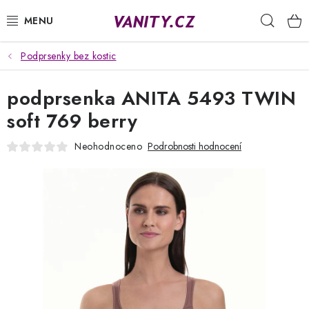
Přejít
Hleda
na
obsah
Podprsenky bez kostic
KABELKY
podprsenka ANITA 5493 TWIN
SPODNÍ PRÁDLO
soft 769 berry
PUNČOCHY
Neohodnoceno
Podrobnosti hodnocení
PYŽAMA
ŽUPANY
OBLEČENÍ
NAPIŠTE NÁM