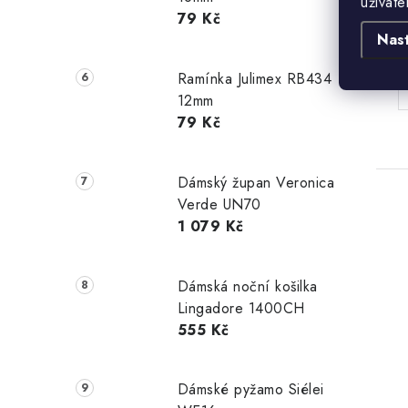
uživate
79 Kč
B
Nas
Ramínka Julimex RB434
12mm
79 Kč
Dámský župan Veronica
Verde UN70
1 079 Kč
Dámská noční košilka
Lingadore 1400CH
555 Kč
Dámské pyžamo Siélei