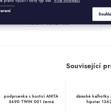
lé právo využít i nový typ dat.
Více informací
uďte první, kdo napíše příspěvek k této položce.
tavení
Souhl
PŘIDAT KOMENTÁŘ
Související p
podprsenka s kosticí ANITA
dámské kalhotky
5490 TWIN 001 černá
hipster 134