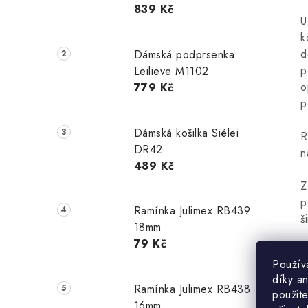
839 Kč
U
k
d
Dámská podprsenka
p
Leilieve M1102
o
779 Kč
p
Dámská košilka Siélei
R
DR42
n
489 Kč
Z
p
Ramínka Julimex RB439
š
18mm
79 Kč
Použív
díky a
Ramínka Julimex RB438
použite
16mm