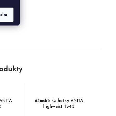
asím
rodukty
 ANITA
dámské kalhotky ANITA
2
highwaist 1343