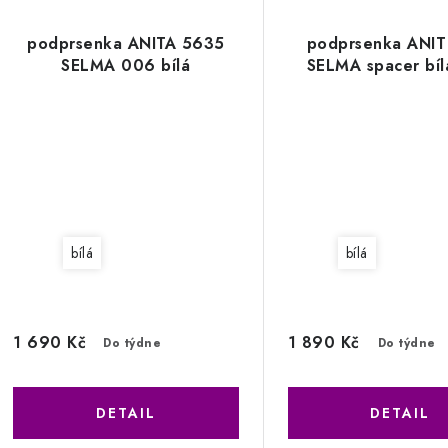
podprsenka ANITA 5635
podprsenka ANIT
SELMA 006 bílá
SELMA spacer bí
bílá
bílá
1 690 Kč
1 890 Kč
Do týdne
Do týdne