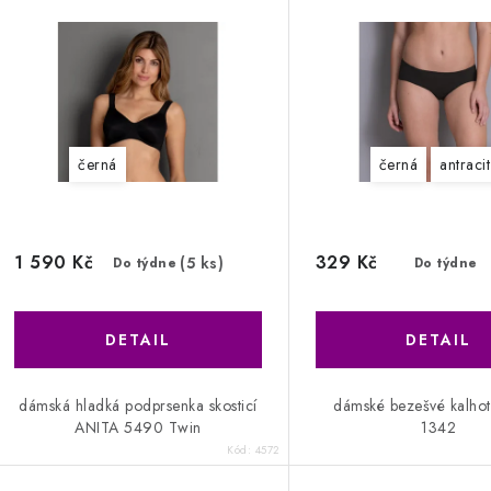
černá
černá
antracit
1 590 Kč
329 Kč
(5 ks)
Do týdne
Do týdne
dámská hladká podprsenka skosticí
dámské bezešvé kalhot
ANITA 5490 Twin
1342
Kód:
4572