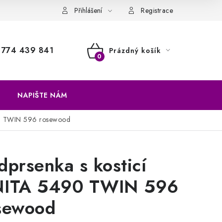
a vrácení zboží
Přihlášení
Registrace
774 439 841
Prázdný košík
NÁKUPNÍ
KOŠÍK
NAPIŠTE NÁM
90 TWIN 596 rosewood
dprsenka s kosticí
ITA 5490 TWIN 596
sewood