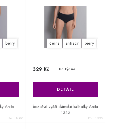
berry
desert
pudr
černá
antracit
berry
desert
pudr
329 Kč
Do týdne
ky Anita
bezešvé vyšší dámské kalhotky Anita
1343
Kód:
14900
Kód:
14910