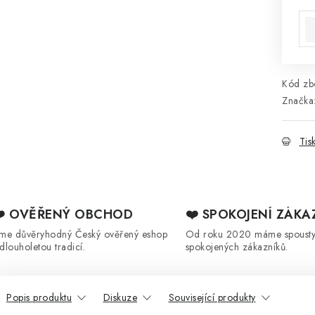
Mě
Kód zbo
Značka
Tis
❤️ OVĚŘENÝ OBCHOD
❤️ SPOKOJENÍ ZÁKA
sme důvěryhodný Český ověřený eshop
Od roku 2020 máme spoust
 dlouholetou tradicí.
spokojených zákazníků.
Popis produktu
Diskuze
Související produkty