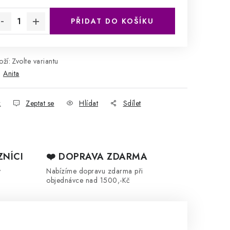
rná cena:
PŘIDAT DO KOŠÍKU
ží:
Zvolte variantu
:
Anita
k
Zeptat se
Hlídat
Sdílet
ZNÍCI
❤️ DOPRAVA ZDARMA
y
Nabízíme dopravu zdarma při
objednávce nad 1500,-Kč