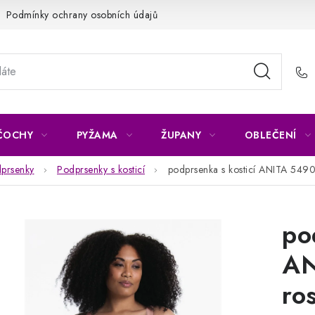
Podmínky ochrany osobních údajů
Napište nám
Reklamace 
ČOCHY
PYŽAMA
ŽUPANY
OBLEČENÍ
prsenky
Podprsenky s kosticí
podprsenka s kosticí ANITA 54
po
AN
ro