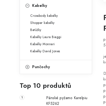
Kabelky
Crossbody kabelky
Shopper kabelky
Batůžky
Kabelky Laura Biaggi
p
Kabelky Monnari
5
Kabelky David Jones
j
k
Punčochy
D
k
Top 10 produktů
p
p
p
Pánské pyžamo Karelpiu
p
KF5262