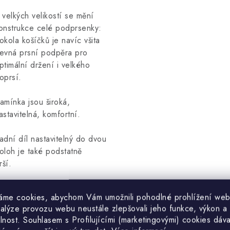
 velkých velikostí se mění
onstrukce celé podprsenky:
okola košíčků je navíc všita
evná prsní podpěra pro
ptimální držení i velkého
oprsí.
amínka jsou široká,
astavitelná, komfortní.
adní díl nastavitelný do dvou
oloh je také podstatně
irší.
áme cookies, abychom Vám umožnili pohodlné prohlížení web
nalýze provozu webu neustále zlepšovali jeho funkce, výkon a
lnost. S
ouhlasem s Profilujícími (marketingovými) cookies dáva