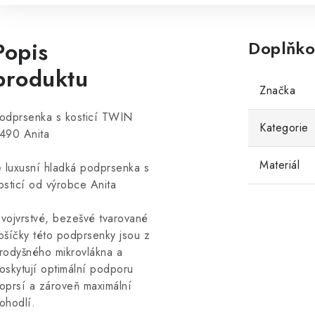
Popis
Doplňko
produktu
Značka
odprsenka s kosticí TWIN
Kategorie
490 Anita
Materiál
e luxusní hladká podprsenka s
osticí od výrobce Anita
vojvrstvé, bezešvé tvarované
ošíčky této podprsenky jsou z
rodyšného mikrovlákna a
oskytují optimální podporu
oprsí a zároveň maximální
ohodlí.