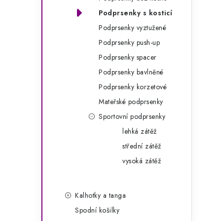
g
r
Podprsenky s kosticí
o
Podprsenky vyztužené
a
r
Podprsenky push-up
n
i
Podprsenky spacer
e
n
Podprsenky bavlněné
í
Podprsenky korzetové
Mateřské podprsenky
p
Sportovní podprsenky
a
lehká zátěž
n
střední zátěž
e
vysoká zátěž
l
Kalhotky a tanga
Spodní košilky