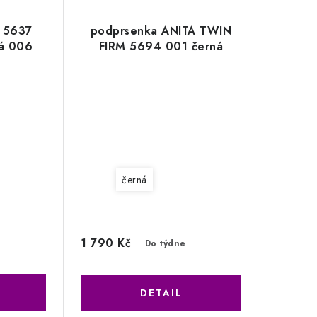
 5637
podprsenka ANITA TWIN
lá 006
FIRM 5694 001 černá
černá
1 790 Kč
Do týdne