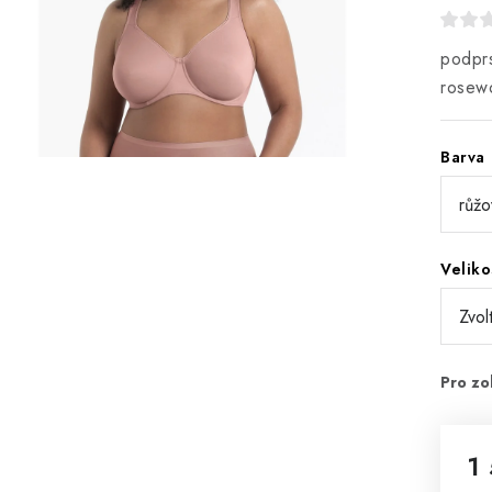
podprs
rosew
Barva
Veliko
1