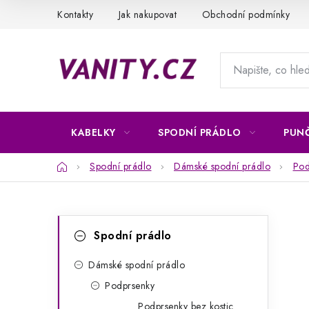
Přejít
Kontakty
Jak nakupovat
Obchodní podmínky
na
obsah
KABELKY
SPODNÍ PRÁDLO
PUN
Domů
Spodní prádlo
Dámské spodní prádlo
Pod
P
K
Přeskočit
Spodní prádlo
kategorie
a
o
t
Dámské spodní prádlo
s
Podprsenky
e
t
Podprsenky bez kostic